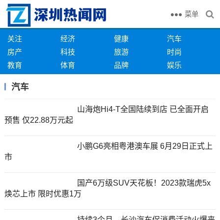
菜单
关注
经济
健康
汽车
房产
科技
旅游
时尚
教育
体育
品牌
娱乐
汽车
山海炮Hi4-T全国陆续到店 已全面开启
预售 仅22.88万元起
小鹏G6亮相粤港澳车展 6月29日正式上
市
国产6万级SUV天花板！2023款瑞虎5x
焕芯上市 限时优惠1万
持续3个月，长沙汽车促消费活动火爆来