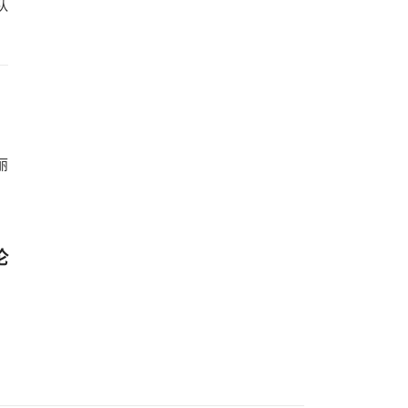
队
丽
伦