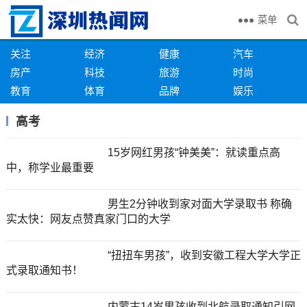
菜单
关注
经济
健康
汽车
房产
科技
旅游
时尚
教育
体育
品牌
娱乐
高考
15岁网红男孩“钟美美”：就读重点高
中，称学业最重要
男生2分钟收到家对面大学录取书 称确
实太快：网友点赞真家门口的大学
“扭扭车男孩”，收到安徽工程大学大学正
式录取通知书！
内蒙古14岁男孩收到北航录取通知引网