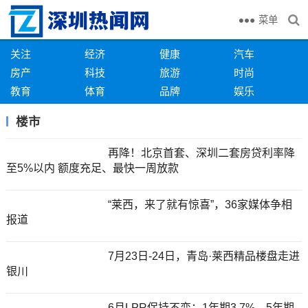
菜单
关注
经济
健康
汽车
房产
科技
旅游
时尚
教育
体育
品牌
娱乐
楼市
再降！北京首套、深圳二套房贷利率降
至5%以内 额度充足、最快一周放款
“莱西，来了就有惊喜”，36家媒体争相
报道
7月23日-24日，青岛·莱西精品楼盘走进
银川
6月LPR保持不变：1年期3.7%，5年期