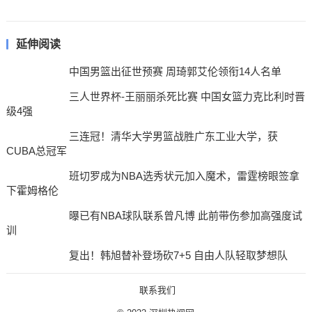
延伸阅读
中国男篮出征世预赛 周琦郭艾伦领衔14人名单
三人世界杯-王丽丽杀死比赛 中国女篮力克比利时晋
级4强
三连冠！清华大学男篮战胜广东工业大学，获
CUBA总冠军
班切罗成为NBA选秀状元加入魔术，雷霆榜眼签拿
下霍姆格伦
曝已有NBA球队联系曾凡博 此前带伤参加高强度试
训
复出！韩旭替补登场砍7+5 自由人队轻取梦想队
联系我们