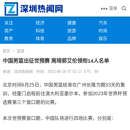
菜单
关注
经济
健康
汽车
房产
科技
旅游
时尚
教育
体育
品牌
娱乐
首页
篮球
中国男篮出征世预赛 周琦郭艾伦领衔14人名单
来源：深圳热闻网 时间：2022-06-26 07:52:27 人气：
80
北京时间6月25日，中国男篮结束在广州长隆为期33天的集
训，经厦门启程前往澳大利亚墨尔本，参加2023年世界杯预
选赛第三个窗口期的比赛。
本次世预赛窗口期，中国队将进行四场比赛，分别是：