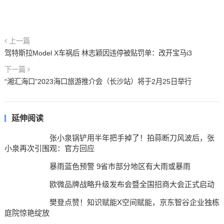
上一篇
驾特斯拉Model X车祸后 林志颖因违停被贴罚单：改开宝马i3
下一篇
“湘汇海口”2023海口旅游推介会（长沙站）将于2月25日举行
延伸阅读
张小泉锅铲用半年把手掉了！拍蒜断刀风波后，张
小泉再次引围观：官方回应
暴雨蓝色预警 9省市部分地区有大雨或暴雨
欧微品牌战略升级发布会暨全国招商大会正式启动
樊登点赞！知识赋能X空间赋能，京东智谷企业独栋
庭院惊艳绽放